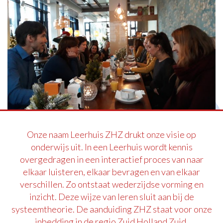
Onze naam Leerhuis ZHZ drukt onze visie op
onderwijs uit. In een Leerhuis wordt kennis
overgedragen in een interactief proces van naar
elkaar luisteren, elkaar bevragen en van elkaar
verschillen. Zo ontstaat wederzijdse vorming en
inzicht. Deze wijze van leren sluit aan bij de
systeemtheorie. De aanduiding ZHZ staat voor onze
inbedding in de regio Zuid Holland Zuid.