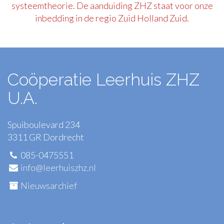
systeemtheorie. De aanduiding ZHZ staat voor onze
inbedding in de regio Zuid Holland Zuid.
Coöperatie Leerhuis ZHZ
U.A.
Spuiboulevard 234
3311 GR Dordrecht
085-0475551
info@leerhuiszhz.nl
Nieuwsarchief