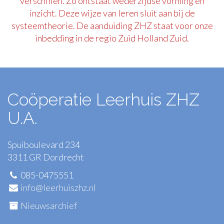
verschillen. Zo ontstaat wederzijdse vorming en
inzicht. Deze wijze van leren sluit aan bij de
systeemtheorie. De aanduiding ZHZ staat voor onze
inbedding in de regio Zuid Holland Zuid.
Coöperatie Leerhuis ZHZ
U.A.
Spuiboulevard 234
3311 GR Dordrecht
085-0475551
info@leerhuiszhz.nl
Nieuwsarchief