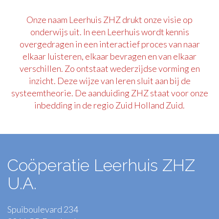
Onze naam Leerhuis ZHZ drukt onze visie op
onderwijs uit. In een Leerhuis wordt kennis
overgedragen in een interactief proces van naar
elkaar luisteren, elkaar bevragen en van elkaar
verschillen. Zo ontstaat wederzijdse vorming en
inzicht. Deze wijze van leren sluit aan bij de
systeemtheorie. De aanduiding ZHZ staat voor onze
inbedding in de regio Zuid Holland Zuid.
Coöperatie Leerhuis ZHZ
U.A.
Spuiboulevard 234