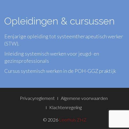
Opleidingen & cursussen
Eenjarige opleiding tot systeemtherapeutisch werker
(STW).
Inleiding systemisch werken voor jeugd- en
gezinsprofessionals
Cursus systemisch werken in de POH-GGZ praktijk
Footer
Privacyreglement
Algemene voorwaarden
Menu
Klachtenregeling
© 2026
Leerhuis ZHZ