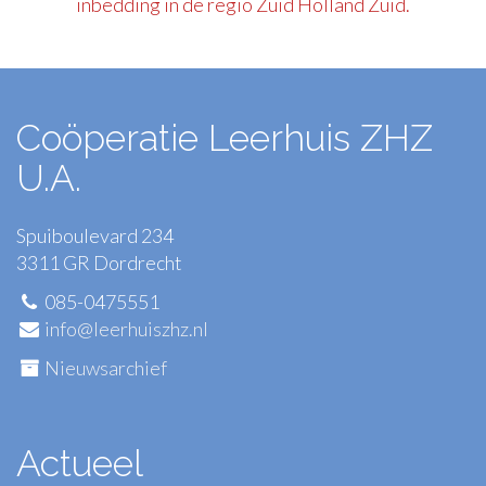
inbedding in de regio Zuid Holland Zuid.
Coöperatie Leerhuis ZHZ
U.A.
Spuiboulevard 234
3311 GR Dordrecht
085-0475551
info@leerhuiszhz.nl
Nieuwsarchief
Actueel